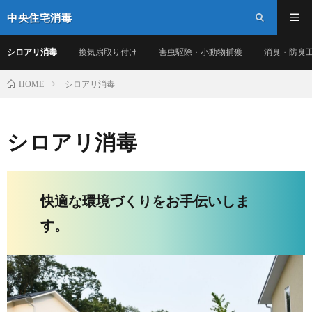
中央住宅消毒
シロアリ消毒
換気扇取り付け
害虫駆除・小動物捕獲
消臭・防臭
シロアリ消毒
HOME
シロアリ消毒
快適な環境づくりをお手伝いしま
す。